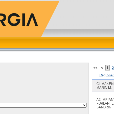
<<
<
1
2
Ragione 
CLIMA&EN
MARIN M.
A2 IMPIANT
FURLANI E
SANDRIN