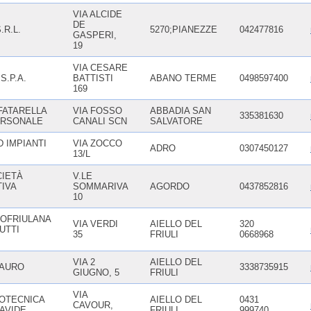
VIA ALCIDE
DE
R.L.
5270;PIANEZZE
042477816
GASPERI,
19
VIA CESARE
S.P.A.
BATTISTI
ABANO TERME
0498597400
169
FATARELLA
VIA FOSSO
ABBADIA SAN
335381630
ERSONALE
CANALI SCN
SALVATORE
 IMPIANTI
VIA ZOCCO
ADRO
0307450127
13/L
CIETÀ
V.LE
IVA
SOMMARIVA
AGORDO
0437852816
10
OFRIULANA
VIA VERDI
AIELLO DEL
320
UTTI
35
FRIULI
0668968
VIA 2
AIELLO DEL
MAURO
3338735915
GIUGNO, 5
FRIULI
VIA
OTECNICA
AIELLO DEL
0431
CAVOUR,
DAVIDE
FRIULI
999740