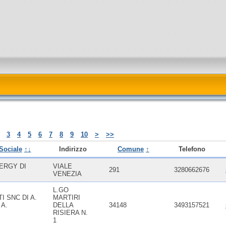
3
4
5
6
7
8
9
10
>
>>
Sociale
↑↓
Indirizzo
Comune
↑
Telefono
ERGY DI
VIALE
291
3280662676
VENEZIA
L.GO
I SNC DI A.
MARTIRI
 A.
DELLA
34148
3493157521
RISIERA N.
1