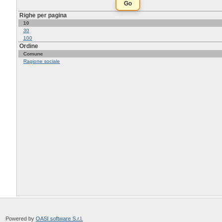
Righe per pagina
10
30
100
Ordine
Comune
Ragione sociale
Powered by
OASI software S.r.l.