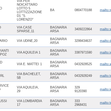
VIA PER
NOICATTARO
O
LOTTO 5
BA
0804770188
mailto
LOTTIZZAZIONE
D1 "S.
LORENZO"
O
VIA CASE
BAGNARIA
3409222864
mailto:
SPARSE,11
ARSA
BAGNARIA
ARIO
VIA UDINE,20
3299434637
mailto:d
ARSA
IANTI
BAGNARIA
VIA AQUILEIA 1
3387971590
mailto:
 POZ
ARSA
ND
BAGNARIA
VIA E. MATTEI 1
0432928525
mailto:
ARSA
VIA BACHELET,
BAGNARIA
SRL
0432928249
mailto:
5B
ARSA
RVICE
VIA AQUILEIA,
BAGNARIA
329
O
mailto:
29
ARSA
9120390
USSI
VIA LOMBARDIA
BAGNARIA
333
mailto:
17
ARSA
2968431