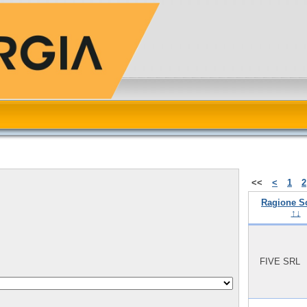
<<
<
1
2
Ragione S
↑↓
FIVE SRL