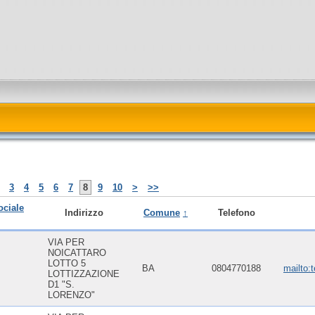
3
4
5
6
7
8
9
10
>
>>
ociale
Indirizzo
Comune
↑
Telefono
VIA PER
NOICATTARO
LOTTO 5
BA
0804770188
mailto:
LOTTIZZAZIONE
D1 "S.
LORENZO"