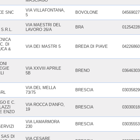
MASCIAGO
VIA VILLAFONTANA,
CE SNC
BOVOLONE
04569027
5
VIA MAESTRI DEL
BRA
01254228
S.R.L.
LAVORO 26/A
CNICA
C. DI
VIA DEI MASTRI 5
BREDA DI PIAVE
04226860
UCA &
ONI
EGIE
VIA XXVIII APRILE
BRENO
03646303
LI
5B
VIA DEL MELLA
BRESCIA
03035829
SRL
73/75
GO E C.
VIA ROCCA D'ANFO,
LAZZI
BRESCIA
03030018
19
 E ENZO
VIA LAMARMORA
BRESCIA
03035553
ERVIZI
230
 SAS DI
VIA CESARE