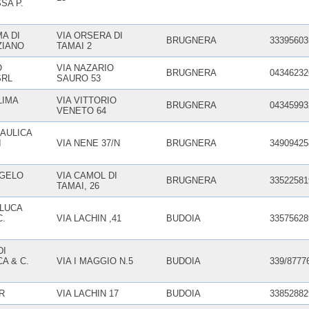
SA P.
MA DI
VIA ORSERA DI
BRUGNERA
33395603
ZIANO
TAMAI 2
O
VIA NAZARIO
BRUGNERA
04346232
SRL
SAURO 53
LIMA
VIA VITTORIO
BRUGNERA
04345993
VENETO 64
AULICA
I
VIA NENE 37/N
BRUGNERA
34909425
GELO
VIA CAMOL DI
BRUGNERA
33522581
TAMAI, 26
 LUCA
C.
VIA LACHIN ,41
BUDOIA
33575628
DI
A & C.
VIA I MAGGIO N.5
BUDOIA
339/8777
R
VIA LACHIN 17
BUDOIA
33852882