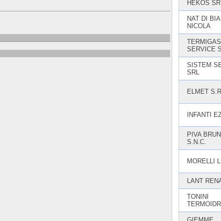
HEKOS SR
NAT DI BI
NICOLA
TERMIGAS
SERVICE S
SISTEM S
SRL
ELMET S.R
INFANTI E
PIVA BRUN
S.N.C.
MORELLI 
LANT REN
TONINI
TERMOIDR
GIEMME