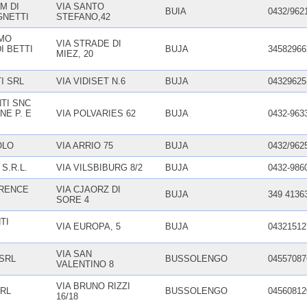
M DI
VIA SANTO
BUIA
0432/962
GNETTI
STEFANO,42
RMO
VIA STRADE DI
I BETTI
BUJA
34582966
MIEZ, 20
TI SRL
VIA VIDISET N.6
BUJA
04329625
NTI SNC
NE P. E
VIA POLVARIES 62
BUJA
0432-963
OLO
VIA ARRIO 75
BUJA
0432/962
S.R.L.
VIA VILSBIBURG 8/2
BUJA
0432-986
RENCE
VIA CJAORZ DI
BUJA
349 4136
SORE 4
TI
VIA EUROPA, 5
BUJA
04321512
VIA SAN
SRL
BUSSOLENGO
04557087
VALENTINO 8
VIA BRUNO RIZZI
RL
BUSSOLENGO
04560812
16/18