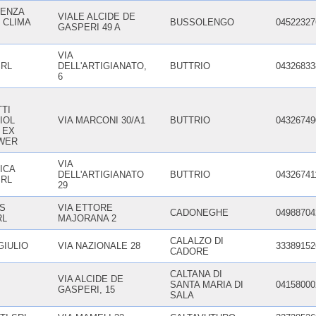
TENZA
VIALE ALCIDE DE
 CLIMA
BUSSOLENGO
04522327
GASPERI 49 A
VIA
RL
DELL'ARTIGIANATO,
BUTTRIO
04326833
6
TI
CIOL
VIA MARCONI 30/A1
BUTTRIO
04326749
 EX
WER
VIA
ICA
DELL'ARTIGIANATO
BUTTRIO
04326741
SRL
29
S
VIA ETTORE
CADONEGHE
04988704
RL
MAJORANA 2
CALALZO DI
GIULIO
VIA NAZIONALE 28
33389152
CADORE
CALTANA DI
VIA ALCIDE DE
SANTA MARIA DI
04158000
GASPERI, 15
SALA