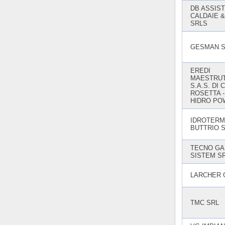
DB ASSIS
CALDAIE &
SRLS
GESMAN S
EREDI
MAESTRUT
S.A.S. DI 
ROSETTA -
HIDRO PO
IDROTERM
BUTTRIO 
TECNO GA
SISTEM S
LARCHER 
TMC SRL