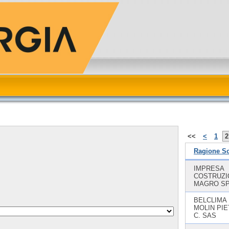
<<
<
1
2
Ragione So
IMPRESA
COSTRUZI
MAGRO S
BELCLIMA 
MOLIN PIE
C. SAS