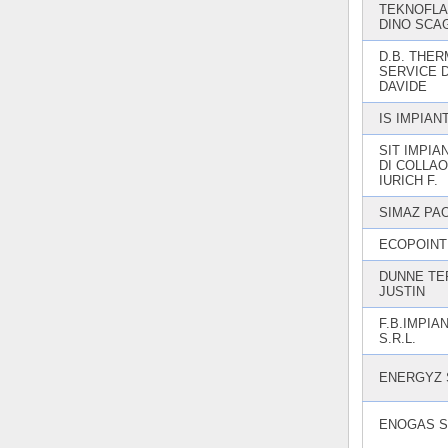
TEKNOFLA
DINO SCA
D.B. THE
SERVICE D
DAVIDE
IS IMPIAN
SIT IMPIA
DI COLLAO
IURICH F.
SIMAZ PA
ECOPOINT 
DUNNE TE
JUSTIN
F.B.IMPIAN
S.R.L.
ENERGYZ 
ENOGAS S