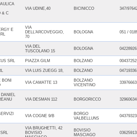
AULICA
VIA UDINE,40
BICINICCO
347/9764
 & C
VIA
ERGY E
DELL'ARCOVEGGIO,
BOLOGNA
051 / 018
SRL
70
VIA DEL
BOLOGNA
04228926
TUSCOLANO 15
US SRL
PIAZZA GILM
BOLZANO
00437252
RL
VIA LUIS ZUEGG 18,
BOLZANO
04719336
DE BONI
BOLZANO
VIA CAMATTE 13
33976663
O
VICENTINO
 DANIEL
REANU
VIA DESMAN 112
BORGORICCO
32960634
SERVIZI
BORGO
VIA COGNE 9/B
04379323
VALBELLUNS
VIA BRUGHETTI, 42
BOVISIO
 SRL
BOVISIO
03625913
MASCIAGO