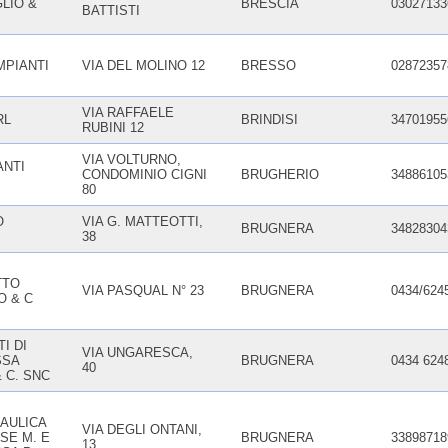
LIO &
BRESCIA
03027133
BATTISTI
MPIANTI
VIA DEL MOLINO 12
BRESSO
02872357
VIA RAFFAELE
RL
BRINDISI
34701955
RUBINI 12
VIA VOLTURNO,
ANTI
CONDOMINIO CIGNI
BRUGHERIO
34886105
80
O
VIA G. MATTEOTTI,
BRUGNERA
34828304
38
TTO
VIA PASQUAL N° 23
BRUGNERA
0434/624
O & C
I DI
VIA UNGARESCA,
SSA
BRUGNERA
0434 624
40
 C. SNC
AULICA
VIA DEGLI ONTANI,
SE M. E
BRUGNERA
33898718
13