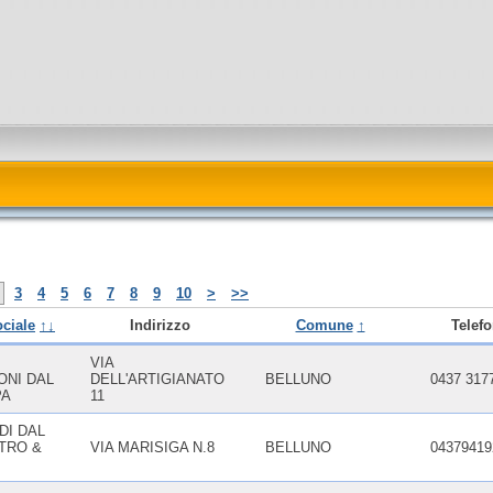
3
4
5
6
7
8
9
10
>
>>
ciale
↑↓
Indirizzo
Comune
↑
Telef
VIA
ONI DAL
DELL'ARTIGIANATO
BELLUNO
0437 317
PA
11
DI DAL
TRO &
VIA MARISIGA N.8
BELLUNO
04379419