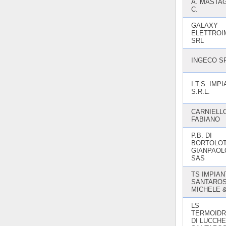
A. MASTAG
C.
GALAXY
ELETTROI
SRL
INGECO S
I.T.S. IMPI
S.R.L.
CARNIELL
FABIANO
P.B. DI
BORTOLO
GIANPAOL
SAS
TS IMPIANT
SANTARO
MICHELE &
LS
TERMOIDR
DI LUCCHE