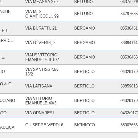
L
VIA MEASSA 279
BELLUNO
0437/999
ANCHET
VIA M. S.
BELLUNO
34797685
GIAMPICCOLI, 99
VIA BURATTI, 21
BERGAMO
03536451
.R.L.
ERVICE
VIA G. VERDI, 2
BERGAMO
33894114
VIALE VITTORIO
.L.
BERGAMO
03536453
EMANUELE II 102
VIA SANTISSIMA
ZIO
BERTIOLO
04329179
15/2
O & C.
VIA LATISANA
BERTIOLO
33859815
VIA VITTORIO
LUCIANO
BERTIOLO
04329179
EMANUELE 49/3
ATO
VIA ORNARESI
BERTIOLO
0432/917
GIUSEPPE VERDI 6
BICINICCO
38907655
AULICA