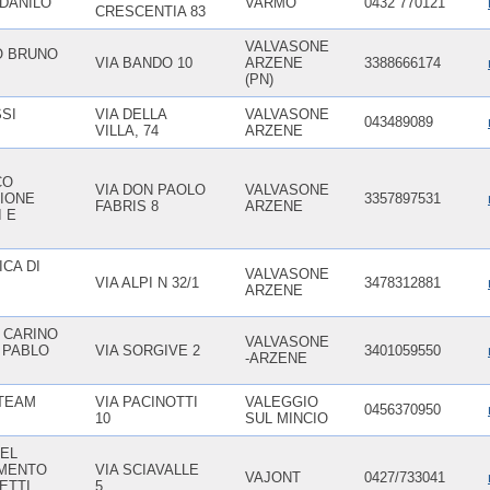
DANILO
VARMO
0432 770121
CRESCENTIA 83
VALVASONE
O BRUNO
VIA BANDO 10
ARZENE
3388666174
(PN)
SI
VIA DELLA
VALVASONE
043489089
VILLA, 74
ARZENE
CO
VIA DON PAOLO
VALVASONE
ZIONE
3357897531
FABRIS 8
ARZENE
 E
CA DI
VALVASONE
VIA ALPI N 32/1
3478312881
ARZENE
 CARINO
VALVASONE
 PABLO
VIA SORGIVE 2
3401059550
-ARZENE
TEAM
VIA PACINOTTI
VALEGGIO
0456370950
10
SUL MINCIO
DEL
MENTO
VIA SCIAVALLE
VAJONT
0427/733041
ETTI
5