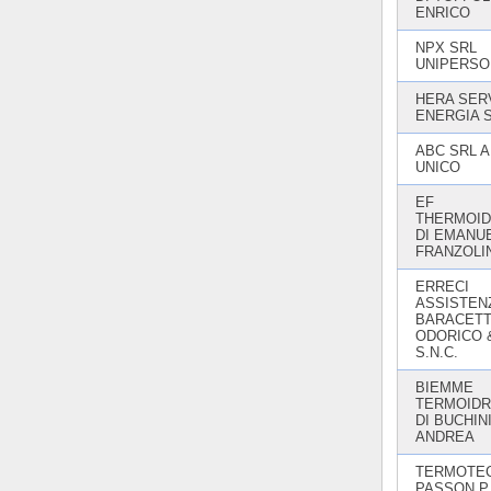
ENRICO
NPX SRL
UNIPERSO
HERA SERV
ENERGIA 
ABC SRL A
UNICO
EF
THERMOID
DI EMANU
FRANZOLI
ERRECI
ASSISTENZ
BARACETT
ODORICO &
S.N.C.
BIEMME
TERMOIDR
DI BUCHIN
ANDREA
TERMOTEC
PASSON P.