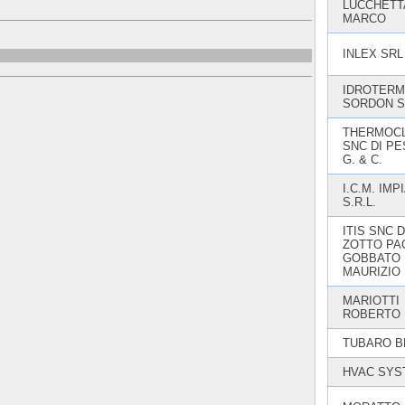
LUCCHETT
MARCO
INLEX SRL
IDROTERM
SORDON S
THERMOC
SNC DI P
G. & C.
I.C.M. IMP
S.R.L.
ITIS SNC D
ZOTTO PA
GOBBATO
MAURIZIO
MARIOTTI
ROBERTO
TUBARO B
HVAC SYS