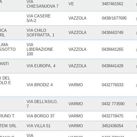
A
VIA
VE
3487461562
CHIESANUOVA 7
VIA CASERE
VAZZOLA
0438/1677695
5/A-2
ICA
VIA CHILO
VAZZOLA
0438443749
RL
SOFFRATTA, 1
LIMA
VIA
ESSOTTO
LIBERAZIONE
VAZZOLA
0438441265
100
IANTI
VIA EUROPA, 4
VAZZOLA
0438441428
I DEL
OLO E
VIA BRODIZ 4
VARMO
0432776033
VIA DELL'ASILO,
VARMO
0432 773590
7
RUNO T.
VIA BORGO 37
VARMO
0432778475
TEM SRL
VIA VILLA 51
VARMO
3452436054
VIA