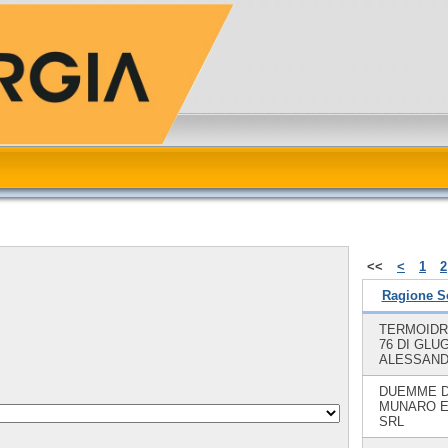
<<
<
1
2
Ragione S
TERMOIDR
76 DI GLU
ALESSAN
DUEMME D
MUNARO E 
SRL