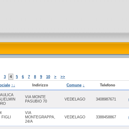
3
4
5
6
7
8
9
10
>
>>
ociale
↑↓
Indirizzo
Comune
↓
Telefono
AULICA
VIA MONTE
GLIELMIN
VEDELAGO
3408987671
PASUBIO 70
DRO
I
VIA
FIGLI
MONTEGRAPPA,
VEDELAGO
3388458867
24/A