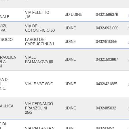
VIA FELETTO
UD-UDINE
04321596379
NALE
,16
IZI
VIA DEL
UDINE
0432-093 000
SPA
COTONIFICIO 60
 SOCIO
LARGO DEI
UDINE
0432/810856
CAPPUCCINI 2/1
RAULICA
VIALE
UDINE
04321503987
ELA
PALMANOVA 68
NI
A DI
I
VIALE VAT 60/C
UDINE
0432/421885
 C.
VIA FERNANDO
AULICA
FRANZOLINI
UDINE
0432485032
I
25/2
 DI
I.
VIA PALLANZA 5
UDINE
043243452