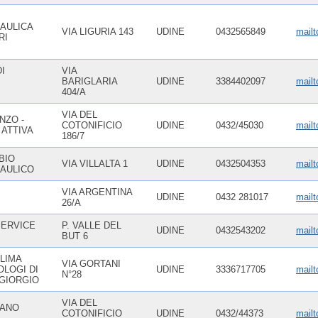
AULICA
VIA LIGURIA 143
UDINE
0432565849
mailt
RI
DI
VIA
BARIGLARIA
UDINE
3384402097
mailt
404/A
VIA DEL
NZO -
COTONIFICIO
UDINE
0432/45030
mailt
 ATTIVA
186/7
BIO
VIA VILLALTA 1
UDINE
0432504353
mailt
AULICO
VIA ARGENTINA
UDINE
0432 281017
mail
26/A
SERVICE
P. VALLE DEL
UDINE
0432543202
mailt
BUT 6
LIMA
VIA GORTANI
OLOGI DI
UDINE
3336717705
mailt
N°28
GIORGIO
VIA DEL
IANO
COTONIFICIO
UDINE
0432/44373
mailt