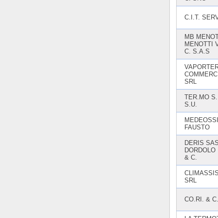
C.I.T. SER
MB MENOT
MENOTTI V
C. S.A.S
VAPORTE
COMMERC
SRL
TER.MO S.
S.U.
MEDEOSS
FAUSTO
DERIS SAS
DORDOLO
& C.
CLIMASSI
SRL
CO.RI. & C