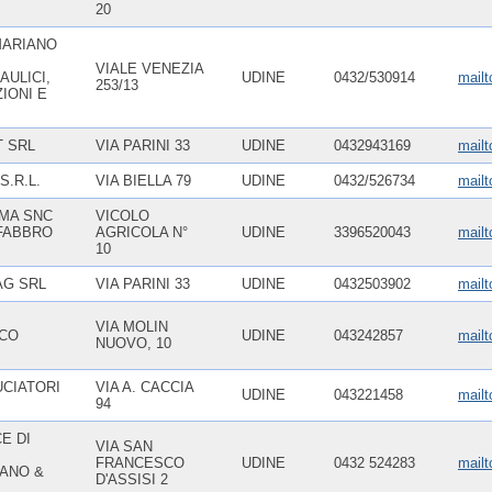
20
MARIANO
VIALE VENEZIA
ULICI,
UDINE
0432/530914
mailt
253/13
IONI E
 SRL
VIA PARINI 33
UDINE
0432943169
mailt
S.R.L.
VIA BIELLA 79
UDINE
0432/526734
mail
MA SNC
VICOLO
 FABBRO
AGRICOLA N°
UDINE
3396520043
mailt
10
G SRL
VIA PARINI 33
UDINE
0432503902
mailt
VIA MOLIN
CO
UDINE
043242857
mail
NUOVO, 10
CIATORI
VIA A. CACCIA
UDINE
043221458
mailt
94
E DI
VIA SAN
FRANCESCO
UDINE
0432 524283
mailt
IANO &
D'ASSISI 2