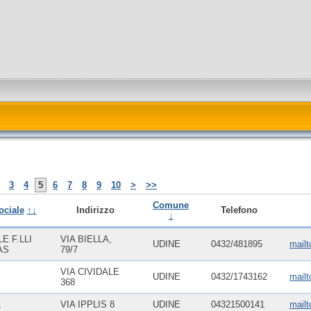
3
4
5
6
7
8
9
10
>
>>
Comune
ociale
↑↓
Indirizzo
Telefono
↓
 F.LLI
VIA BIELLA,
UDINE
0432/481895
mailt
AS
79/7
VIA CIVIDALE
UDINE
0432/1743162
mail
368
L
VIA IPPLIS 8
UDINE
04321500141
mail