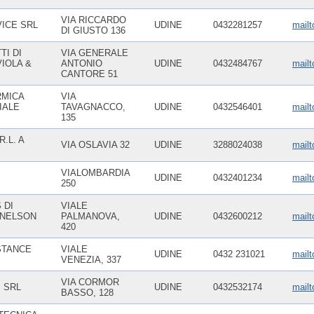
VIA RICCARDO
VICE SRL
UDINE
0432281257
mailt
DI GIUSTO 136
TI DI
VIA GENERALE
IOLA &
ANTONIO
UDINE
0432484767
mailt
CANTORE 51
RMICA
VIA
IALE
TAVAGNACCO,
UDINE
0432546401
mailt
135
R.L. A
VIA OSLAVIA 32
UDINE
3288024038
mailt
I
VIALOMBARDIA
UDINE
0432401234
mail
250
 DI
VIALE
 NELSON
PALMANOVA,
UDINE
0432600212
mailt
420
STANCE
VIALE
UDINE
0432 231021
mailt
VENEZIA, 337
VIA CORMOR
. SRL
UDINE
0432532174
mailt
BASSO, 128