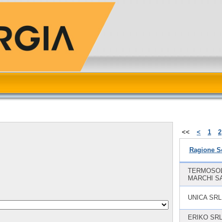
<<
<
1
2
Ragione S
TERMOSOLE
MARCHI S
UNICA SRL
ERIKO SR