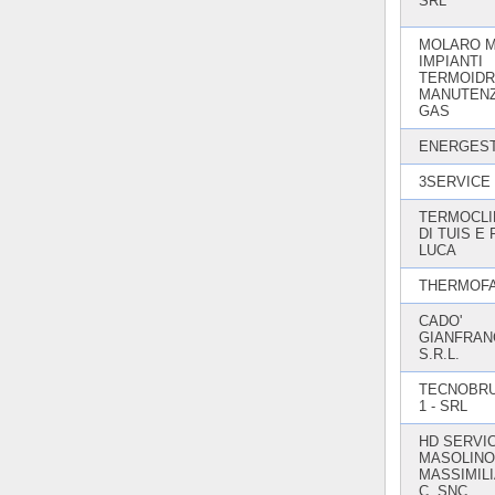
SRL
MOLARO 
IMPIANTI
TERMOIDRA
MANUTENZ
GAS
ENERGEST
3SERVICE 
TERMOCLI
DI TUIS E
LUCA
THERMOFA
CADO'
GIANFRAN
S.R.L.
TECNOBRU
1 - SRL
HD SERVIC
MASOLINO
MASSIMIL
C. SNC